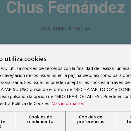
Chus Fernández
AUX. ADMINISTRATIVA
b utiliza cookies
U, utiliza cookies de terceros con la finalidad de realizar un anál
 de navegación de los usuarios en la página web, así como para po
rsonalizada. Los usuarios pueden aceptar las cookies a través de 
+34 674304870
Suiza 11
CHAZAR SU USO pulsando el botón de "RECHAZAR TODO" y CON
info@imske.com
Valencia, 4602
esean pulsando la opción de "MOSTRAR DETALLES". Puede encon
estra Política de Cookies.
Más información
Monday
Tuesday
Wednesday
Thursday
Cookies de
Cookies de
nte
rendimiento
preferencias
f
s