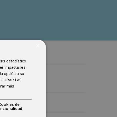
×
isis estadístico
der impactarles
la opción a su
FIGURAR LAS
4,
trar más
Friday
Cookies de
uncionalidad