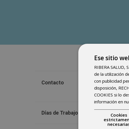
Ese sitio we
RIBERA SALUD, S.A.
de la utilización
con publicidad pe
Contacto
disposición, RE
COOKIES si lo d
información en nu
Días de Trabajo
Cookies
estrictame
necesaria