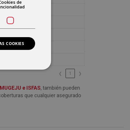
Cookies de
uncionalidad
SI
SI
SI
AS COOKIES
SI
SI
❮
1
❯
 MUGEJU e ISFAS
, también pueden
coberturas que cualquier asegurado