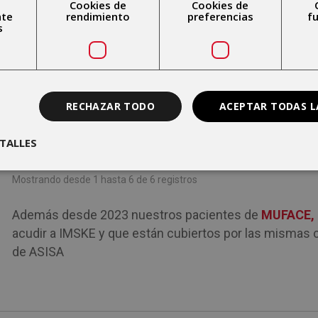
Cookies de
Cookies de
nte
rendimiento
preferencias
f
REUMATOLOGIA
s
RADIOLOGIA
MEDICINA GENERAL
RECHAZAR TODO
ACEPTAR TODAS L
HOSPITALIZACION
TALLES
CIRUGIA RAQUIS
Mostrando desde 1 hasta 6 de 6 registros
Además desde 2023 nuestros pacientes de
MUFACE,
acudir a IMSKE y que están cubiertos por las mismas 
de ASISA