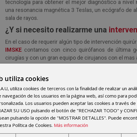
tecnología para obtener el mejor diagnóstico a nive
una resonancia magnética 3 Teslas, un ecógrafo de a
sala de rayos.
¿Y si necesito realizarme una
interven
En el caso de requerir algún tipo de intervención quir
IMSKE
contamos con cinco quirófanos de última gen
cirugías y con un gran equipo de cirujanos con el mas a
Si
necesitas más información
acerca de las cober
puedes llevar a cabo en
IMSKE
con tu compañía de seg
b utiliza cookies
96 369 00 00
Estaremos encantados de atenderte y de 
U, utiliza cookies de terceros con la finalidad de realizar un anál
 de navegación de los usuarios en la página web, así como para po
rsonalizada. Los usuarios pueden aceptar las cookies a través de 
Mostrar
registros
CHAZAR SU USO pulsando el botón de "RECHAZAR TODO" y CON
esean pulsando la opción de "MOSTRAR DETALLES". Puede encon
UNIDADES
estra Política de Cookies.
Más información
TRAUMATOLOGIA