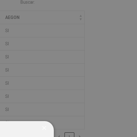
Buscar:
AEGON
SI
SI
SI
SI
SI
SI
SI
SI
×