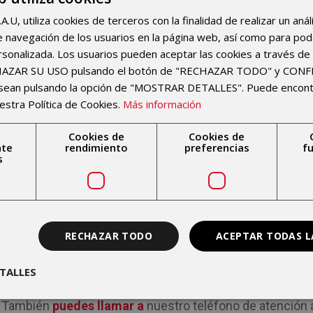
Mostrando desde 1 hasta 8 de 8 registros
U, utiliza cookies de terceros con la finalidad de realizar un anál
Si necesitas más información acerca de las cobertu
 de navegación de los usuarios en la página web, así como para po
puedes llevar a cabo en IMSKE con tu compañía
rsonalizada. Los usuarios pueden aceptar las cookies a través de 
CHAZAR SU USO pulsando el botón de "RECHAZAR TODO" y CON
llamarnos al
96 369 00 00
Estaremos encantados de 
esean pulsando la opción de "MOSTRAR DETALLES". Puede encon
dudas.
estra Política de Cookies.
Más información
Cookies de
Cookies de
nte
rendimiento
preferencias
f
s
Si deseas concertar con Cigna cita previa en IMSKE, sol
que indicamos más abajo. Dentro de nuestro hospital t
RECHAZAR TODO
ACEPTAR TODAS L
y diagnósticos, tenemos un maravilloso servicio digital 
para el resultado de tus pruebas o consultas, libre e
TALLES
horario, listas de espera reducidas, hospitalización más
También
puedes llamar a
nuestro teléfono de atención a