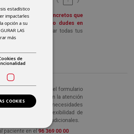
❮
1
❯
isis estadístico
ras y tratamientos concretos que
der impactarles
 de seguro Aegon, no dudes en
la opción a su
FIGURAR LAS
atenderte y de aclarar todas tus
trar más
Cookies de
uncionalidad
o tienes que rellenar el formulario
e ofrecemos rapidez en la atención
AS COOKIES
el cual se adapta a tus necesidades
lección de médico, flexibilidad de
 cómoda, y coberturas adicionales.
l paciente en el
96 369 00 00