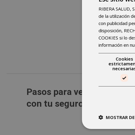
RIBERA SALUD, S.A.
de la utilización
con publicidad pe
disposición, RE
COOKIES si lo d
información en nu
Cookies
estrictame
necesaria
Pasos para venir a IMSKE
con tu seguro médico
MOSTRAR DE