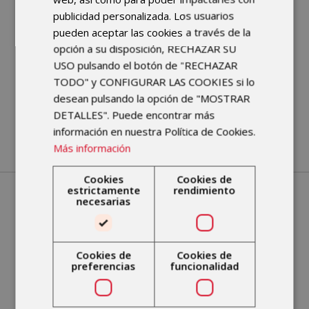
ANALITICA
SI
publicidad personalizada. Los usuarios
pueden aceptar las cookies a través de la
opción a su disposición, RECHAZAR SU
Mostrando desde 1 hasta 10 de
USO pulsando el botón de "RECHAZAR
10 registros
TODO" y CONFIGURAR LAS COOKIES si lo
desean pulsando la opción de "MOSTRAR
❮
1
❯
DETALLES". Puede encontrar más
información en nuestra Política de Cookies.
Más información
Cookies
Cookies de
estrictamente
rendimiento
necesarias
Pasos para venir con
tu seguro de
Cookies de
Cookies de
Agrupació Mutua
preferencias
funcionalidad
Si deseas concertar con Agrupació