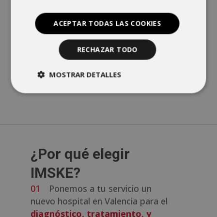
Mutua una cita online en nuestro
centro, sólo tienes que rellenar el
ACEPTAR TODAS LAS COOKIES
formulario que encontrarás al final de
esta página web. Asimismo, también
RECHAZAR TODO
ponemos a tu disposición el teléfono
de atención al paciente de IMSKE:
96
MOSTRAR DETALLES
369 00 00
.
¿Por qué elegir
IMSKE?
Ponemos a tu servicio un
nuevo hospital en Valencia para el
diagnóstico, tratamiento, y