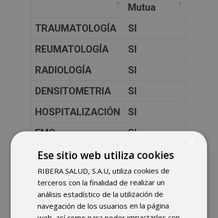
Mutua
TRAUMATOLOGÍA
SI
REUMATOLOGÍA
SI
RADIOLOGÍA
SI
DENSITOMETRIA
SI
HOSPITALIZACIÓN
SI
EMG
SI
×
ONDAS DE
Ese sitio web utiliza cookies
SI
CHOQUE FOCALES
RIBERA SALUD, S.A.U, utiliza cookies de
terceros con la finalidad de realizar un
URGENCIAS
SI
análisis estadístico de la utilización de
navegación de los usuarios en la página
CIRUGIA RAQUIS
SI
web, así como para poder impactarles con