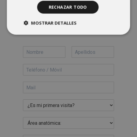
Reserva tu cita en
RECHAZAR TODO
IMSKE con Catalana
MOSTRAR DETALLES
Occidente