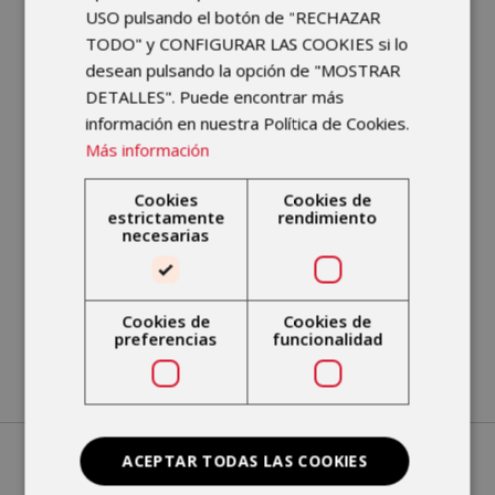
hospitalización,
también puedes
USO pulsando el botón de "RECHAZAR
hacerlo en nuestras instalaciones.
TODO" y CONFIGURAR LAS COOKIES si lo
Disponemos de
cinco quirófanos
y
desean pulsando la opción de "MOSTRAR
de
18 cómodas habitaciones.
DETALLES". Puede encontrar más
información en nuestra Política de Cookies.
En el caso de que te surja alguna
Más información
duda sobre la asistencia médica con
Catalana Occidente en IMSKE,
Cookies
Cookies de
ponemos a tu disposición nuestro
estrictamente
rendimiento
necesarias
teléfono de atención al paciente
:
96
369 00 00
. Ponte en contacto con
nosotros y atenderemos encantados
Cookies de
Cookies de
todas tus preguntas.
preferencias
funcionalidad
ACEPTAR TODAS LAS COOKIES