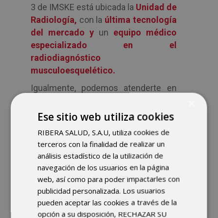
3 de IMSKE está ubicada la
Unidad de
Radiología
,
con la
última tecnología
del mercado y
un
equipo médico
especializado en el
radiodiagnóstico
musculoesquelético.
Igualmente, podemos atenderte en
nuestra
avanzada
Unidad del Dolor
.
×
En ella, realizamos un
tratamiento
Ese sitio web utiliza cookies
precoz del dolor bajo un abordaje
RIBERA SALUD, S.A.U, utiliza cookies de
multidisciplinar
con el fin lograr la
terceros con la finalidad de realizar un
reintegración de una persona con
análisis estadístico de la utilización de
dolor en la sociedad y mejorar su
navegación de los usuarios en la página
calidad de vida.
web, así como para poder impactarles con
publicidad personalizada. Los usuarios
Si tuvieras que realizarte alguna
pueden aceptar las cookies a través de la
cirugía ambulante o de
opción a su disposición, RECHAZAR SU