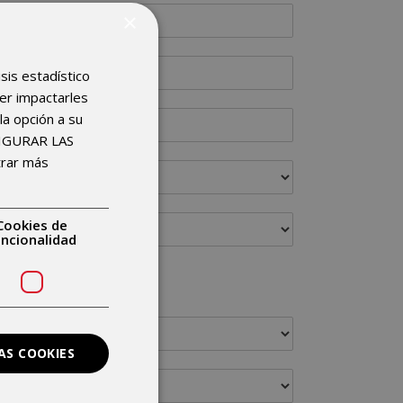
×
isis estadístico
der impactarles
la opción a su
FIGURAR LAS
trar más
Cookies de
uncionalidad
AS COOKIES