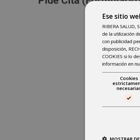
Pide Cita (Formulario
Ese sitio we
RIBERA SALUD, S.A.
de la utilización
con publicidad pe
disposición, RE
COOKIES si lo d
información en nu
Cookies
estrictame
necesaria
MOSTRAR DE