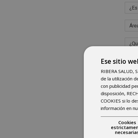
Ese sitio we
RIBERA SALUD, S.A.
de la utilización
con publicidad pe
disposición, RE
He
COOKIES si lo d
información en nu
Envi
Cookies
estrictame
necesaria