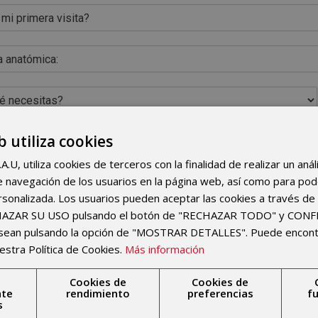
b utiliza cookies
U, utiliza cookies de terceros con la finalidad de realizar un anál
 de navegación de los usuarios en la página web, así como para po
rsonalizada. Los usuarios pueden aceptar las cookies a través de 
CHAZAR SU USO pulsando el botón de "RECHAZAR TODO" y CON
 leído y acepto los términos y condiciones de la
política de pri
esean pulsando la opción de "MOSTRAR DETALLES". Puede encon
estra Política de Cookies.
Más información
ar
Cookies de
Cookies de
nte
rendimiento
preferencias
f
s