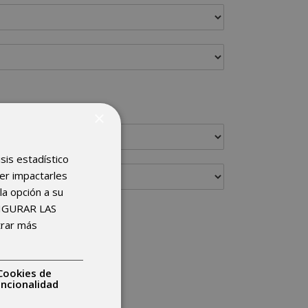
×
isis estadístico
der impactarles
la opción a su
FIGURAR LAS
vacidad
*
trar más
Cookies de
uncionalidad