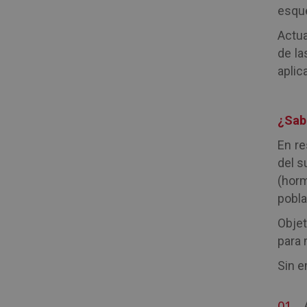
esque
Actua
de la
aplic
¿Sabí
En re
del s
(horm
pobla
Objet
para 
Sin e