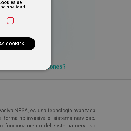
Cookies de
uncionalidad
 DE LAS SESIONES
saber la duración de las sesiones
AS COOKIES
mpo duran las sesiones?
nvasiva NESA, es una tecnología avanzada
e forma no invasiva el sistema nervioso.
to funcionamiento del sistema nervioso