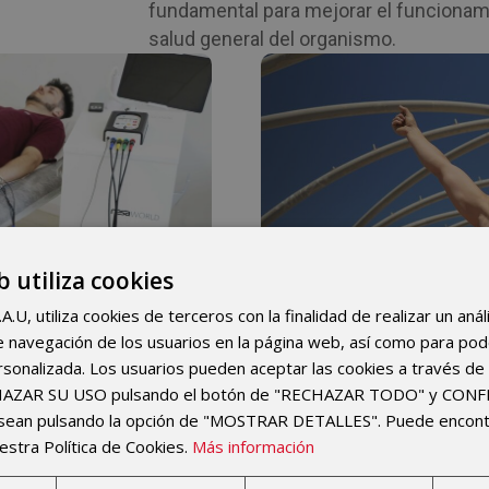
fundamental para mejorar el funcionami
salud general del organismo.
NESA
BENEF
ación No Invasiva
Conoce los beneficio
b utiliza cookies
U, utiliza cookies de terceros con la finalidad de realizar un anál
 de navegación de los usuarios en la página web, así como para po
A?
Beneficios de l
rsonalizada. Los usuarios pueden aceptar las cookies a través de 
CHAZAR SU USO pulsando el botón de "RECHAZAR TODO" y CON
esean pulsando la opción de "MOSTRAR DETALLES". Puede encon
estra Política de Cookies.
Más información