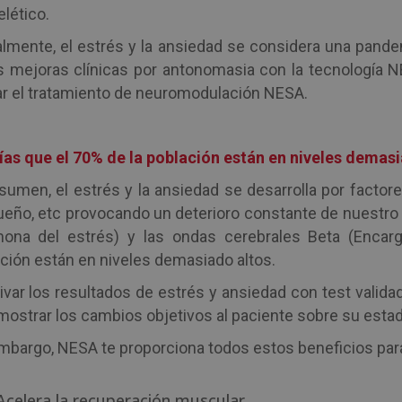
lético.
lmente, el estrés y la ansiedad se considera una pande
s mejoras clínicas por antonomasia con la tecnología NE
ar el tratamiento de neuromodulación NESA.
as que el 70% de la población están en niveles demasi
sumen, el estrés y la ansiedad se desarrolla por factores
ueño, etc provocando un deterioro constante de nuestro 
ona del estrés) y las ondas cerebrales Beta (Encarga
ción están en niveles demasiado altos.
ivar los resultados de estrés y ansiedad con test validado
mostrar los cambios objetivos al paciente sobre su esta
mbargo, NESA te proporciona todos estos beneficios par
Acelera la recuperación muscular