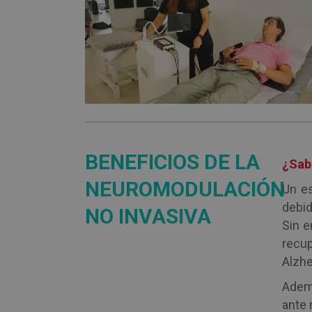
BENEFICIOS DE LA
¿Sabí
NEUROMODULACIÓN
Un es
debid
NO INVASIVA
Sin e
recu
Alzhe
Ademá
ante 