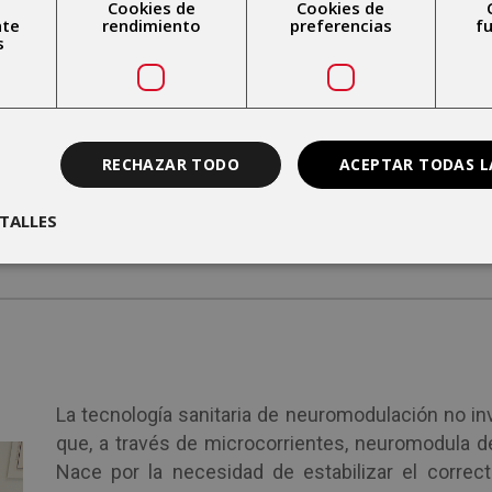
Cookies de
Cookies de
nte
rendimiento
preferencias
f
s
CIONES
DURACIÓN
indicaciones
Clica aquí para 
RECHAZAR TODO
ACEPTAR TODAS L
TALLES
es tiene?
¿Cuánto tie
La tecnología sanitaria de neuromodulación no i
que, a través de microcorrientes, neuromodula d
Nace por la necesidad de estabilizar el correc