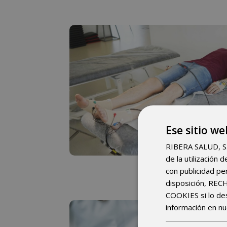
Descubre 
Conoce más sobre la Neuromodul
Ese sitio we
RIBERA SALUD, S.A.
de la utilización
¿Qué es NES
con publicidad pe
disposición, RE
COOKIES si lo d
información en nu