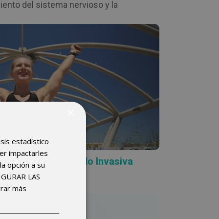
ento del sistema nervioso y la
ICIOS DE NESA
s de la Neuromodulación No Invasiva
×
isis estadístico
der impactarles
a Neuromodulación No Invasiva
la opción a su
FIGURAR LAS
trar más