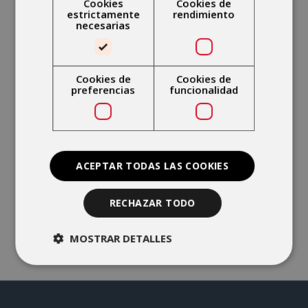
Cookies
Cookies de
formación postgrado.
estrictamente
rendimiento
necesarias
Derechos:
El interesado podrá ejercitar en
cualquier momento los derechos de acceso,
rectificación, supresión, oposición, limitación y
Cookies de
Cookies de
portabilidad siguiendo las indicaciones
preferencias
funcionalidad
incluidas en la política de protección de datos.
Más información:
aquí
He leído y acepto los términos y
condiciones de la
política de privacidad
*
ACEPTAR TODAS LAS COOKIES
RECHAZAR TODO
Enviar
MOSTRAR DETALLES