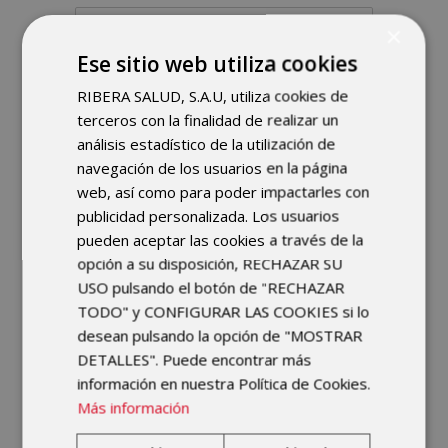
×
Ese sitio web utiliza cookies
RIBERA SALUD, S.A.U, utiliza cookies de
terceros con la finalidad de realizar un
análisis estadístico de la utilización de
Sube por favor tu Curriculum
*
navegación de los usuarios en la página
web, así como para poder impactarles con
publicidad personalizada. Los usuarios
pueden aceptar las cookies a través de la
Haz clic o arrastra archivos a esta
opción a su disposición, RECHAZAR SU
área para subirlos.
USO pulsando el botón de "RECHAZAR
Puedes subir hasta 3 archivos.
TODO" y CONFIGURAR LAS COOKIES si lo
desean pulsando la opción de "MOSTRAR
Sube por favor tu Curriculum
DETALLES". Puede encontrar más
Responsable del tratamiento:
INSTITUTO
información en nuestra Política de Cookies.
Más información
MUSCULO ESQUELETICO EUROPEO S.L
Finalidad:
Gestionar las solicitudes de