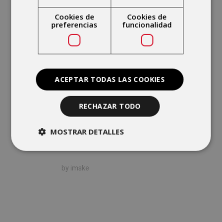
Cookies de
Cookies de
09/03/2026
preferencias
funcionalidad
Presencia
médica
durante el
ACEPTAR TODAS LAS COOKIES
encuentro
Levante UD
RECHAZAR TODO
vs Atlético
de Madrid
MOSTRAR DETALLES
by
imske
b