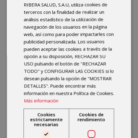
distintos procesos asistenciales, es
RIBERA SALUD, S.A.U, utiliza cookies de
nuestra prioridad número uno.
terceros con la finalidad de realizar un
análisis estadístico de la utilización de
Para ello, habilitamos este canal de
navegación de los usuarios en la página
información para dar tranquilidad a
web, así como para poder impactarles con
nuestros pacientes y a sus familias.
publicidad personalizada. Los usuarios
pueden aceptar las cookies a través de la
opción a su disposición, RECHAZAR SU
USO pulsando el botón de "RECHAZAR
TODO" y CONFIGURAR LAS COOKIES si lo
desean pulsando la opción de "MOSTRAR
DETALLES". Puede encontrar más
información en nuestra Política de Cookies.
Más información
Cookies
Cookies de
estrictamente
rendimiento
necesarias