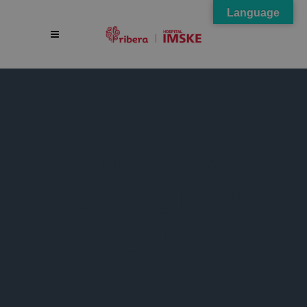
Language
¿Qué es la
«Escuela de
Prótesis»?