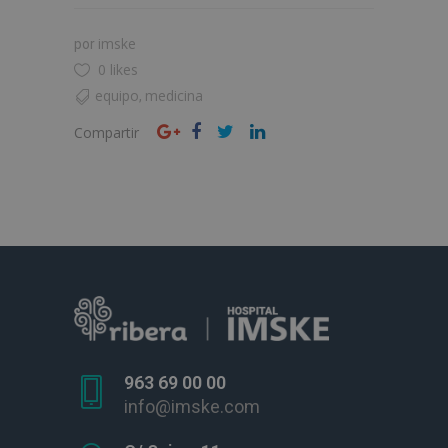
imske
por
0 likes
equipo
medicina
,
Compartir
963 69 00 00
info@imske.com