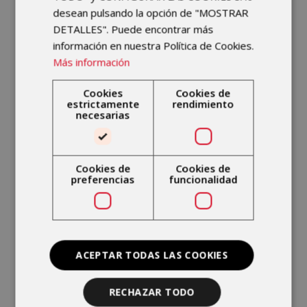
es
cuidar la salud de los
desean pulsando la opción de "MOSTRAR
deportistas
y ayudarles a alcanzar
DETALLES". Puede encontrar más
su máximo rendimiento. Para ello, el
información en nuestra Política de Cookies.
equipo contará con el respaldo de
Más información
especialistas en medicina
deportiva
, quienes realizarán un
Cookies
Cookies de
estrictamente
rendimiento
seguimiento profesional adaptado a
necesarias
las exigencias de la competición.
Con este patrocinio, el grupo
Cookies de
Cookies de
sanitario reafirma su compromiso
preferencias
funcionalidad
con la prevención, el bienestar y el
impulso de hábitos saludables,
apoyando activamente a los clubes
locales y fomentando la práctica
ACEPTAR TODAS LAS COOKIES
deportiva segura.
RECHAZAR TODO