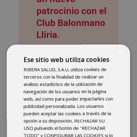
patrocinio con el
Club Balonmano
Llíria.
Ribera IMSKE
continúa apostando
×
por la unión entre deporte y salud
Ese sitio web utiliza cookies
tras firmar un acuerdo de patrocinio
RIBERA SALUD, S.A.U, utiliza cookies de
con el
Club Balonmano Llíria
. Gracias
terceros con la finalidad de realizar un
a esta colaboración, los jugadores
análisis estadístico de la utilización de
del equipo acudirán tanto al hospital
navegación de los usuarios en la página
como a la clínica
Ribera Pasarela
,
web, así como para poder impactarles con
ubicada en
La Eliana
, para
publicidad personalizada. Los usuarios
someterse a revisiones médicas y
pueden aceptar las cookies a través de la
reconocimientos deportivos.
opción a su disposición, RECHAZAR SU
USO pulsando el botón de "RECHAZAR
El objetivo principal de esta alianza
TODO" y CONFIGURAR LAS COOKIES si lo