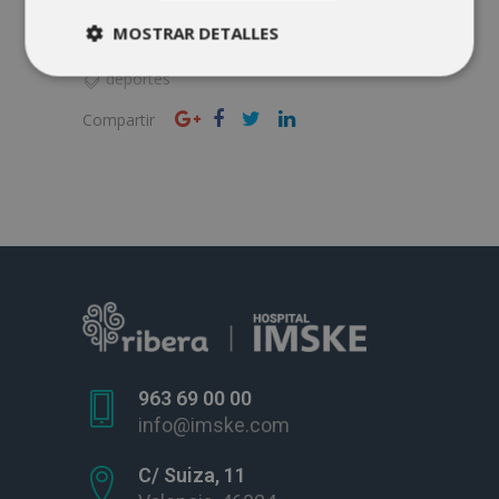
imske
por
MOSTRAR DETALLES
7 likes
deportes
Compartir
963 69 00 00
info@imske.com
C/ Suiza, 11