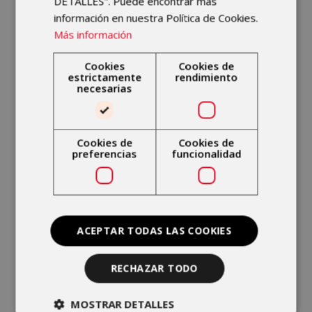
DETALLES". Puede encontrar más
Problemas posquirúrgicos
información en nuestra Política de Cookies.
ortopédicos para recuperar la
Más información
movilidad y disminuir el dolor.
Cookies
Cookies de
Lesiones deportivas específicas en
estrictamente
rendimiento
niños y adolescentes.
necesarias
Patologías neuromusculares como
parálisis cerebral infantil.
Cookies de
Cookies de
preferencias
funcionalidad
ACEPTAR TODAS LAS COOKIES
RECHAZAR TODO
¿Cómo puede
MOSTRAR DETALLES