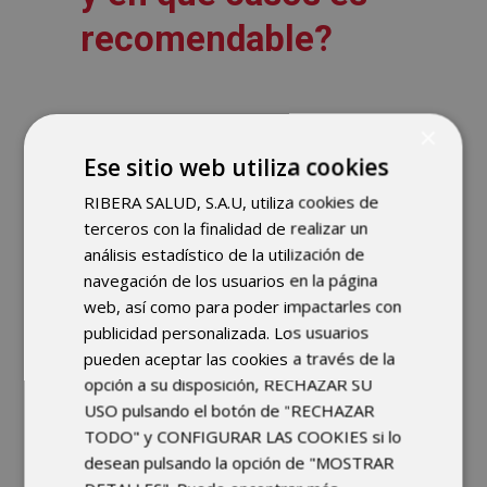
recomendable?
La fisioterapia ortopédica infantil es
×
un campo especializado de la
Ese sitio web utiliza cookies
fisioterapia que se centra en el
RIBERA SALUD, S.A.U, utiliza cookies de
tratamiento de trastornos
terceros con la finalidad de realizar un
musculoesqueléticos en niños y
análisis estadístico de la utilización de
adolescentes. Esta terapia es
navegación de los usuarios en la página
recomendable para casos como:
web, así como para poder impactarles con
publicidad personalizada. Los usuarios
Deformidades congénitas (por
pueden aceptar las cookies a través de la
ejemplo, pie equinovaro o displasia de
opción a su disposición, RECHAZAR SU
cadera).
USO pulsando el botón de "RECHAZAR
Trastornos del crecimiento y del
TODO" y CONFIGURAR LAS COOKIES si lo
desarrollo motor, como el retardo
desean pulsando la opción de "MOSTRAR
motor.