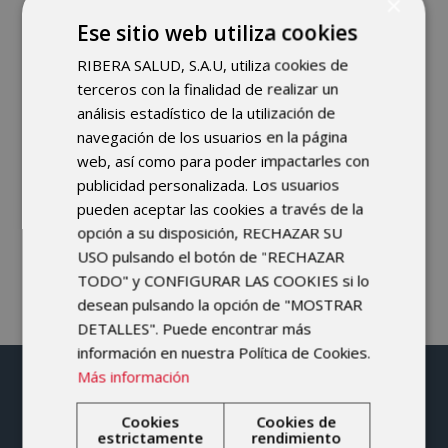
×
MENOS SÍNTOMAS
Ese sitio web utiliza cookies
ASOCIADOS A LA
RIBERA SALUD, S.A.U, utiliza cookies de
MENOPAUSIA
terceros con la finalidad de realizar un
análisis estadístico de la utilización de
Las mujeres padecen tres veces más
navegación de los usuarios en la página
artrosis de rodilla que los hombres. ...
web, así como para poder impactarles con
publicidad personalizada. Los usuarios
pueden aceptar las cookies a través de la
imske
por
opción a su disposición, RECHAZAR SU
USO pulsando el botón de "RECHAZAR
TODO" y CONFIGURAR LAS COOKIES si lo
desean pulsando la opción de "MOSTRAR
DETALLES". Puede encontrar más
información en nuestra Política de Cookies.
Más información
Cookies
Cookies de
estrictamente
rendimiento