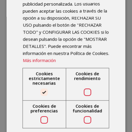
el bienestar general de los
publicidad personalizada. Los usuarios
pacientes.
pueden aceptar las cookies a través de la
opción a su disposición, RECHAZAR SU
Mejora del Equilibrio y la
USO pulsando el botón de "RECHAZAR
Coordinación:
Los ejercicios en el
TODO" y CONFIGURAR LAS COOKIES si lo
agua ayudan a mejorar el equilibrio
desean pulsando la opción de "MOSTRAR
DETALLES". Puede encontrar más
y la coordinación, lo que es
información en nuestra Política de Cookies.
especialmente útil para personas
Más información
con problemas neuromusculares o
de movilidad.
Cookies
Cookies de
estrictamente
rendimiento
Aumento de la Circulación
necesarias
Sanguínea:
La inmersión en agua
caliente puede mejorar la
circulación sanguínea, lo que es
Cookies de
Cookies de
preferencias
funcionalidad
beneficioso para pacientes con
problemas circulatorios.