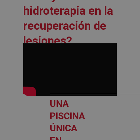
hidroterapia en la
recuperación de
lesiones?
UNA
PISCINA
ÚNICA