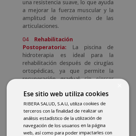
una resistencia suave, lo que ayuda
a mejorar la fuerza muscular y la
amplitud de movimiento de las
articulaciones.
Rehabilitación
Postoperatoria:
La piscina de
hidroterapia es ideal para la
rehabilitación después de cirugías
ortopédicas, ya que permite la
recuperación gradual sin ejercer
×
demasiada presión sobre las áreas
Ese sitio web utiliza cookies
afectadas.
RIBERA SALUD, S.A.U, utiliza cookies de
Reducción del Estrés:
El
terceros con la finalidad de realizar un
ambiente tranquilo y relajante de la
análisis estadístico de la utilización de
piscina de hidroterapia puede
navegación de los usuarios en la página
ayudar a reducir el estrés y mejorar
web, así como para poder impactarles con