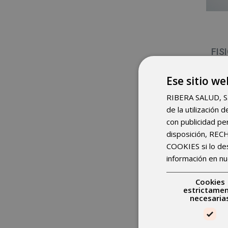
FIS
Ese sitio we
RIBERA SALUD, S.A.
de la utilización
Pide cita
con publicidad pe
disposición, RE
COOKIES si lo d
información en nu
Cookies
estrictame
necesaria