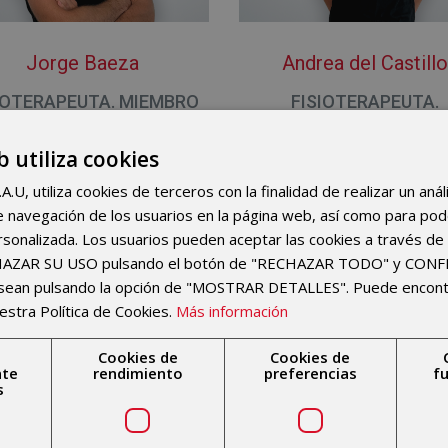
Jorge Baeza
Andrea del Castill
IOTERAPEUTA. MIEMBRO
FISIOTERAPEUTA.
INFERIOR
b utiliza cookies
U, utiliza cookies de terceros con la finalidad de realizar un anál
 de navegación de los usuarios en la página web, así como para po
 con el equipo de Fisioterapia
rsonalizada. Los usuarios pueden aceptar las cookies a través de 
CHAZAR SU USO pulsando el botón de "RECHAZAR TODO" y CON
esean pulsando la opción de "MOSTRAR DETALLES". Puede encon
estra Política de Cookies.
Más información
Cookies de
Cookies de
nte
rendimiento
preferencias
f
s