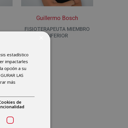
o
Guillermo Bosch
FISIOTERAPEUTA MIEMBRO
INFERIOR
×
isis estadístico
der impactarles
 Deportiva
la opción a su
FIGURAR LAS
trar más
Cookies de
uncionalidad