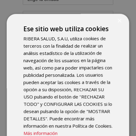
×
Ese sitio web utiliza cookies
He leído y acepto los términos y
RIBERA SALUD, S.A.U, utiliza cookies de
condiciones de la
política de privacidad
*
terceros con la finalidad de realizar un
análisis estadístico de la utilización de
Enviar
navegación de los usuarios en la página
web, así como para poder impactarles con
publicidad personalizada. Los usuarios
pueden aceptar las cookies a través de la
opción a su disposición, RECHAZAR SU
USO pulsando el botón de "RECHAZAR
TODO" y CONFIGURAR LAS COOKIES si lo
Conoce al Equipo del
desean pulsando la opción de "MOSTRAR
DETALLES". Puede encontrar más
Hospital IMSKE
información en nuestra Política de Cookies.
Más información