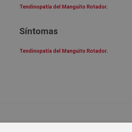
Tendinopatía del Manguito Rotador.
Síntomas
Tendinopatía del Manguito Rotador.
Tendinopatía del Manguito Rotador.