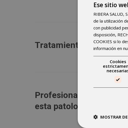
Ese sitio we
RIBERA SALUD, S.A.
de la utilización
con publicidad pe
disposición, RE
COOKIES si lo d
Tratamiento
información en nu
Cookies
estrictame
necesaria
Profesionales que trata
esta patología
MOSTRAR DE