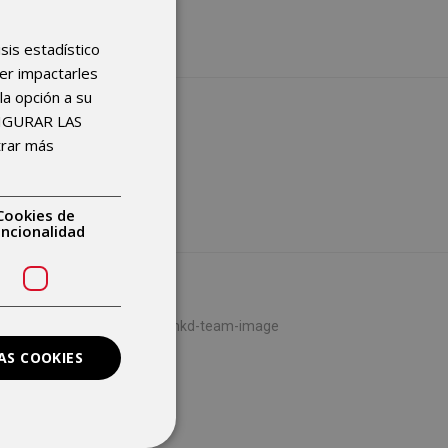
isis estadístico
der impactarles
la opción a su
FIGURAR LAS
trar más
Cookies de
uncionalidad
AS COOKIES