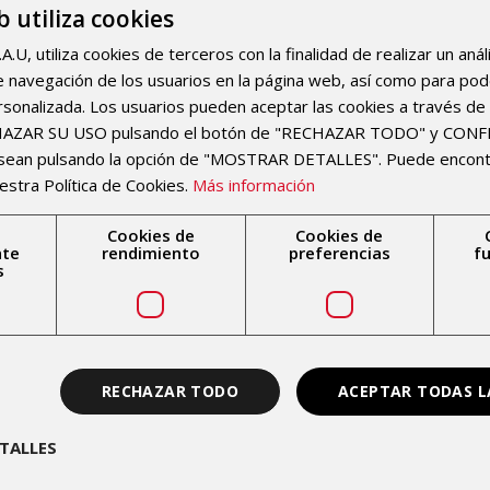
b utiliza cookies
U, utiliza cookies de terceros con la finalidad de realizar un anál
 de navegación de los usuarios en la página web, así como para po
rsonalizada. Los usuarios pueden aceptar las cookies a través de 
CHAZAR SU USO pulsando el botón de "RECHAZAR TODO" y CON
esean pulsando la opción de "MOSTRAR DETALLES". Puede encon
Tendinopatía del Manguito Rotador.
estra Política de Cookies.
Más información
Cookies de
Cookies de
nte
rendimiento
preferencias
f
s
n
RECHAZAR TODO
ACEPTAR TODAS L
TALLES