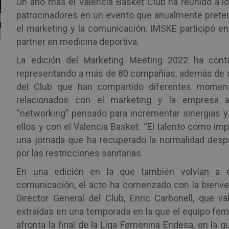
Un año más el Valencia Basket Club ha reunido a l
patrocinadores en un evento que anualmente preten
el marketing y la comunicación. IMSKE participó e
partner en medicina deportiva.
La edición del Marketing Meeting 2022 ha con
representando a más de 80 compañías, además de d
del Club que han compartido diferentes momen
relacionados con el marketing y la empresa a
“networking” pensado para incrementar sinergias y 
ellos y con el Valencia Basket. “El talento como imp
una jornada que ha recuperado la normalidad despu
por las restricciones sanitarias.
En una edición en la que también volvían a 
comunicación, el acto ha comenzado con la bienven
Director General del Club, Enric Carbonell, que va
extraídas en una temporada en la que el equipo fem
afronta la final de la Liga Femenina Endesa, en la