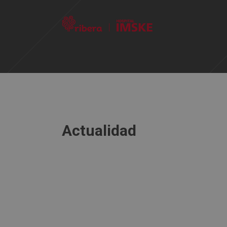
IMSKE
>
Sobre Ribera IMSKE – Quiénes somos
>
A
Actualidad