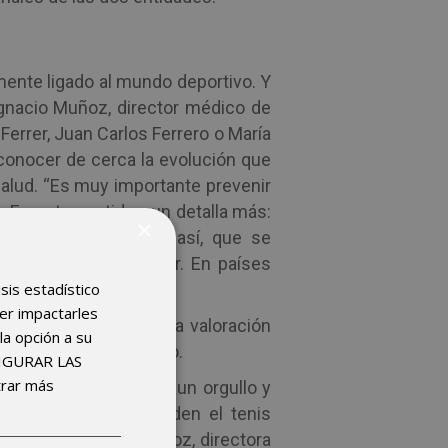
ente ligado al mundo deportivo. Y
 Ignacio Muñoz, director médico de
errer, Juan Carlos Ferrero o María
 conocer de cerca la evolución que
salud. “Es muy importante prevenir
 En este sentido, aun detalla más:
×
el saque; tanto es así, que se
jugadores deben hacer. En países
isis estadístico
omo el baseball”.
der impactarles
deportista pasa por una valoración
la opción a su
ética en caso necesario.
FIGURAR LAS
trar más
ejos. Por ello, supone un orgullo y
ue impulsen y consoliden el tenis
irma la Dra. Isabel Muñoz, directora