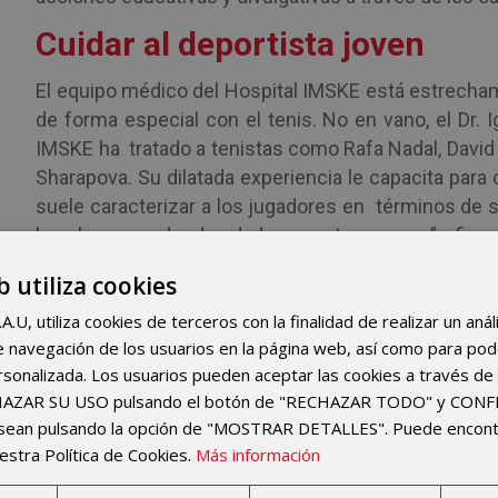
Cuidar al deportista joven
El equipo médico del Hospital IMSKE está estrecham
de forma especial con el tenis. No en vano, el Dr.
IMSKE ha tratado a tenistas como Rafa Nadal, David F
Sharapova. Su dilatada experiencia le capacita para
suele caracterizar a los jugadores en términos de 
la sobrecarga desde edades muy tempranas”, afirma.
“hay movimientos especialmente agresivos como 
b utiliza cookies
debería cuantificar el número de saques que los 
U, utiliza cookies de terceros con la finalidad de realizar un anál
como Estados Unidos se hace en algunos deportes c
 de navegación de los usuarios en la página web, así como para po
En el Hospital IMSKE la atención especializada al 
rsonalizada. Los usuarios pueden aceptar las cookies a través de 
global, tanto analítica como funcional. E incluso gen
CHAZAR SU USO pulsando el botón de "RECHAZAR TODO" y CON
esean pulsando la opción de "MOSTRAR DETALLES". Puede encon
“El vínculo del equipo IMSKE con el tenis viene de l
estra Política de Cookies.
Más información
una gran satisfacción colaborar con iniciativas q
desde la vigilancia de la salud de los jugadores”, af