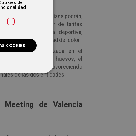
Cookies de
uncionalidad
e la Comunidad Valenciana podrán,
te firmado, disfrutar de tarifas
IMSKE como medicina deportiva,
stico, podología y unidad del dolor.
AS COOKIES
ura médica especializada en el
fecten a músculos y huesos, el
esde la prevención, favoreciendo
anales de las dos entidades.
g Meeting de Valencia