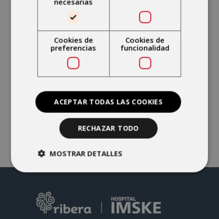
necesarias
incluidas en la política de protección de datos.
Más información:
aquí
Cookies de
Cookies de
He leído y acepto los términos y
preferencias
funcionalidad
condiciones de la
política de privacidad
*
Enviar
ACEPTAR TODAS LAS COOKIES
RECHAZAR TODO
MOSTRAR DETALLES