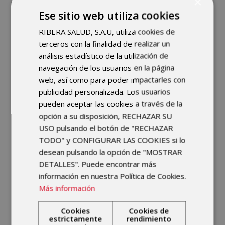
×
Ese sitio web utiliza cookies
Sube por favor tu Curriculum y una
RIBERA SALUD, S.A.U, utiliza cookies de
Carta de Presentación (en PDF)
*
terceros con la finalidad de realizar un
análisis estadístico de la utilización de
navegación de los usuarios en la página
Haz clic o arrastra archivos a esta
web, así como para poder impactarles con
área para subirlos.
publicidad personalizada. Los usuarios
Puedes subir hasta 3 archivos.
pueden aceptar las cookies a través de la
opción a su disposición, RECHAZAR SU
USO pulsando el botón de "RECHAZAR
Responsable del tratamiento:
INSTITUTO
TODO" y CONFIGURAR LAS COOKIES si lo
MUSCULO ESQUELETICO EUROPEO S.L
desean pulsando la opción de "MOSTRAR
Finalidad:
Gestionar las solicitudes de empleo
DETALLES". Puede encontrar más
por parte de candidatos.
información en nuestra Política de Cookies.
Derechos:
El interesado podrá ejercitar en
Más información
cualquier momento los derechos de acceso,
Cookies
Cookies de
rectificación, supresión, oposición, limitación y
estrictamente
rendimiento
portabilidad siguiendo las indicaciones