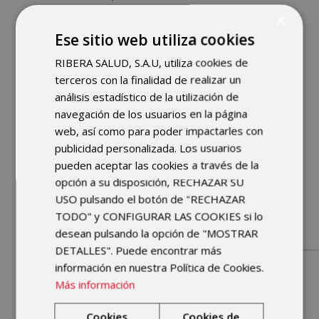
junto con otro 10 o 20 por ciento del
×
disco, para evitar que surjan
Ese sitio web utiliza cookies
problemas en el futuro.
Una
RIBERA SALUD, S.A.U, utiliza cookies de
laminectomía se usa a menudo para
terceros con la finalidad de realizar un
tratar hernias de disco recurrentes o
análisis estadístico de la utilización de
cuando hay tejido cicatricial
navegación de los usuarios en la página
involucrado. La laminectomía también
web, así como para poder impactarles con
se puede utilizar en casos de
publicidad personalizada. Los usuarios
estenosis espinal en la que todo el
pueden aceptar las cookies a través de la
canal se estrecha como un anillo en
opción a su disposición, RECHAZAR SU
un dedo hinchado.
USO pulsando el botón de "RECHAZAR
TODO" y CONFIGURAR LAS COOKIES si lo
desean pulsando la opción de "MOSTRAR
DETALLES". Puede encontrar más
información en nuestra Política de Cookies.
Rizotomía
Más información
Cookies
Cookies de