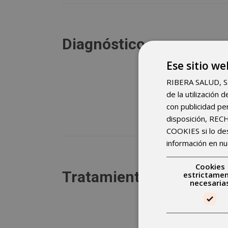
Diagnóstico
Ese sitio we
RIBERA SALUD, S.A.
de la utilización
con publicidad pe
disposición, RE
COOKIES si lo d
información en nu
Cookies
Tratamiento
estrictame
necesaria