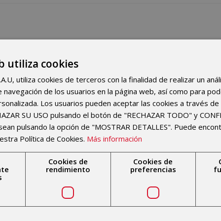
El
diagnóstico de una enfermedad autoinflamat
Reumatología o en Medicina Interna
en base a lo
b utiliza cookies
parámetros analíticos pero sobre todo, con una his
U, utiliza cookies de terceros con la finalidad de realizar un anál
que es esencial descartar la afectación de otros ó
 de navegación de los usuarios en la página web, así como para po
elevada utilidad en los síndromes descritos, aunqu
rsonalizada. Los usuarios pueden aceptar las cookies a través de 
CHAZAR SU USO pulsando el botón de "RECHAZAR TODO" y CON
esean pulsando la opción de "MOSTRAR DETALLES". Puede encon
estra Política de Cookies.
Más información
Cookies de
Cookies de
nte
rendimiento
preferencias
f
En el tratamiento se emplean
fármacos que modul
s
para tratar de evitar las consecuencias de activa
previniendo la afectación de otros órganos, esp