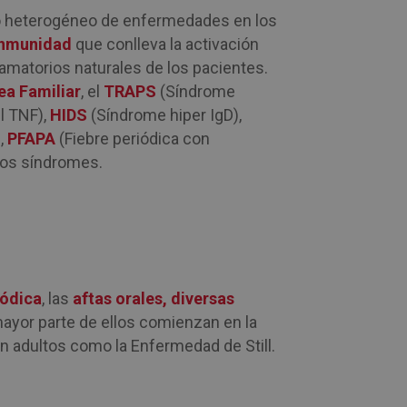
 heterogéneo de enfermedades en los
inmunidad
que conlleva la activación
amatorios naturales de los pacientes.
ea Familiar
, el
TRAPS
(Síndrome
l TNF),
HIDS
(Síndrome hiper IgD),
,
PFAPA
(Fiebre periódica con
tros síndromes.
iódica
, las
aftas orales,
diversas
mayor parte de ellos comienzan en la
n adultos como la Enfermedad de Still.