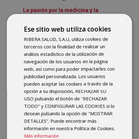
La pasión por la medicina y la
cirugía me viene prácticamente de
×
cuna
, influenciado por mi ámbito
Ese sitio web utiliza cookies
familiar en el que hay diversos
RIBERA SALUD, S.A.U, utiliza cookies de
cirujanos. Siempre he tenido claro
terceros con la finalidad de realizar un
que quería realizar una especialidad
análisis estadístico de la utilización de
quirúrgica y, al gustarme tanto el
navegación de los usuarios en la página
deporte, la cirugía ortopédica y
web, así como para poder impactarles con
traumatología es lo que siempre ha
publicidad personalizada. Los usuarios
llamado más mi atención.
pueden aceptar las cookies a través de la
opción a su disposición, RECHAZAR SU
Respecto a mi dedicación por la
USO pulsando el botón de "RECHAZAR
cirugía de mano, he estado
TODO" y CONFIGURAR LAS COOKIES si lo
influenciado por otros cirujanos de
desean pulsando la opción de "MOSTRAR
esta especialidad de los que he
DETALLES". Puede encontrar más
podido aprender mucho. También ha
información en nuestra Política de Cookies.
influido el hecho de que la mano es
Más información