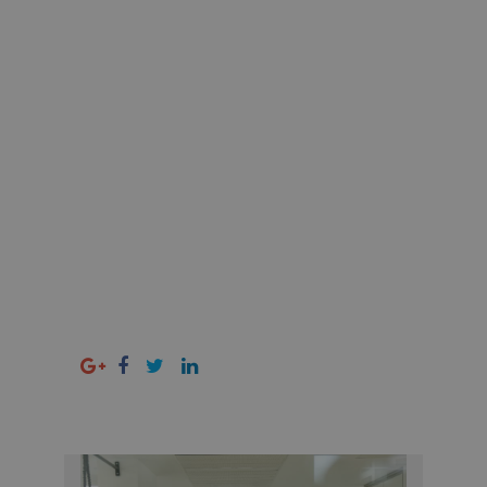
Palabras clave: artroscopia
Palabras concordantes: artroscopia
de rodilla, artroscopia de hombro,
traumatólogo, traumatólogo Valencia,
aparato locomotor, rizartrosis,
traumatología, síndrome del túnel
carpiano, dedo en resorte, tendiditis,
rizartrosis