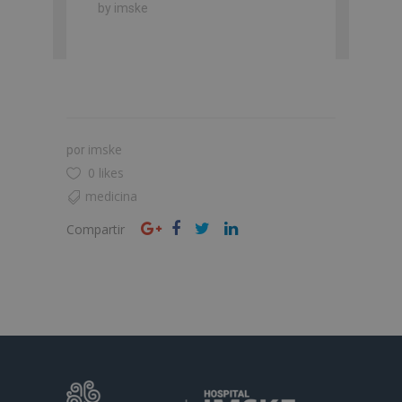
by
imske
imske
por
0 likes
medicina
Compartir