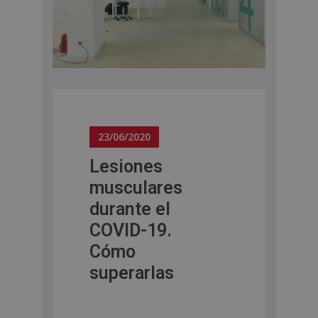
23/06/2020
Lesiones
musculares
durante el
COVID-19.
Cómo
superarlas
b