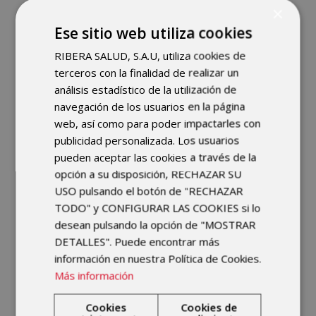
equipo médico te realizará
×
una valoración integral e
Ese sitio web utiliza cookies
individualizada para
RIBERA SALUD, S.A.U, utiliza cookies de
adecuar el tipo y la
terceros con la finalidad de realizar un
intensidad de ejercicio más
análisis estadístico de la utilización de
beneficioso para ti.
navegación de los usuarios en la página
web, así como para poder impactarles con
publicidad personalizada. Los usuarios
Prevención de
pueden aceptar las cookies a través de la
opción a su disposición, RECHAZAR SU
lesiones y
USO pulsando el botón de "RECHAZAR
TODO" y CONFIGURAR LAS COOKIES si lo
enfermedades
desean pulsando la opción de "MOSTRAR
DETALLES". Puede encontrar más
La medicina del deporte
información en nuestra Política de Cookies.
también ejerce un papel
Más información
importante para minimizar
el riesgo de lesiones
Cookies
Cookies de