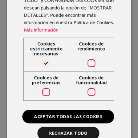
TODO" y CONFIGURAR LAS COOKIES si lo
Con motivo del Día Internacional de
desean pulsando la opción de "MOSTRAR
las Personas de Edad que se celebra
DETALLES". Puede encontrar más
hoy, te contamos las ventajas de un
información en nuestra Política de Cookies.
adecuado entrenamiento de fuerza
Más información
en personas mayores con el objetivo
de que puedan seguir realizando sus
Cookies
Cookies de
estrictamente
rendimiento
tareas cotidianas del día a día. ...
necesarias
imske
por
Cookies de
Cookies de
preferencias
funcionalidad
ACEPTAR TODAS LAS COOKIES
RECHAZAR TODO