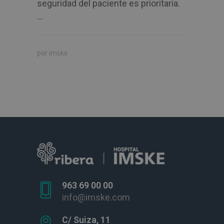
seguridad del paciente es prioritaria.
...
imske
por
963 69 00 00
info@imske.com
C/ Suiza, 11