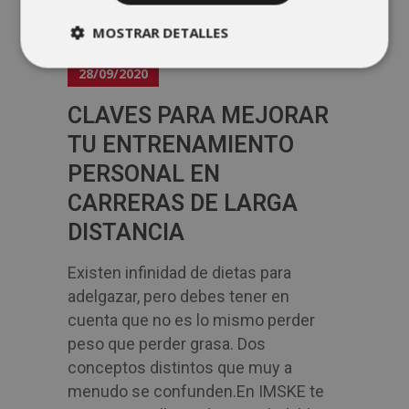
MOSTRAR DETALLES
28/09/2020
CLAVES PARA MEJORAR
TU ENTRENAMIENTO
PERSONAL EN
CARRERAS DE LARGA
DISTANCIA
Existen infinidad de dietas para
adelgazar, pero debes tener en
cuenta que no es lo mismo perder
peso que perder grasa. Dos
conceptos distintos que muy a
menudo se confunden.En IMSKE te