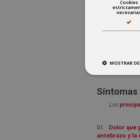
Cookies
estrictame
necesaria
¿Cómo afec
El codo de t
dolor. Accio
puerta con l
ejemplo, pue
MOSTRAR DE
y apretarlo 
Síntomas 
Los
princip
Dolor que 
antebrazo y la