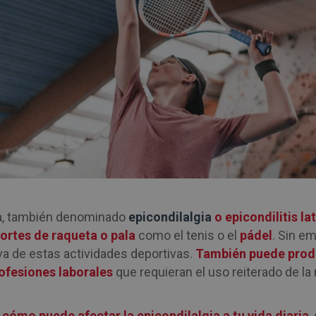
ta, también denominado
epicondilalgia
o epicondilitis la
ortes de raqueta o pala
como el tenis o el
pádel
. Sin e
va de estas actividades deportivas.
También puede produ
ofesiones laborales
que requieran el uso reiterado de l
s
cómo puede afectar la epicondilalgia a tu vida diaria
,