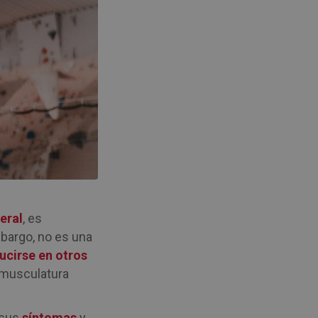
teral
, es
mbargo, no es una
cirse en otros
a musculatura
 sus
síntomas
y