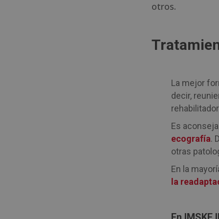
otros.
Tratamien
La mejor for
decir, reuni
rehabilitado
Es aconsejab
ecografía
.
otras patolo
En la mayorí
la readapta
En IMSKE 