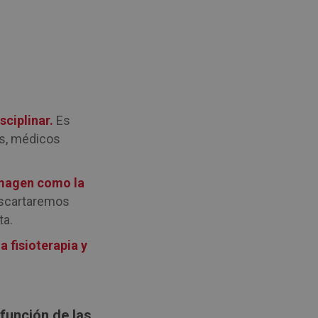
sciplinar.
Es
as, médicos
imagen como la
escartaremos
ta.
 fisioterapia y
función de las