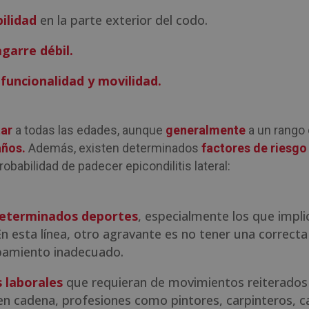
ilidad
en la parte exterior del codo.
garre débil.
funcionalidad y movilidad.
tar
a todas las edades, aunque
generalmente
a un rango
 años.
Además, existen determinados
factores de riesgo
obabilidad de padecer epicondilitis lateral:
determinados deportes
, especialmente los que impli
En esta línea, otro agravante es no tener una correcta
pamiento inadecuado.
s laborales
que requieran de movimientos reiterado
en cadena, profesiones como pintores, carpinteros, c