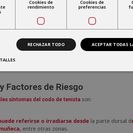
Cookies de
Cookies de
nte
rendimiento
preferencias
f
s
ta a tu vida diaria?
enista
puede
limitar la funcionalidad y la movilidad,
así
nes tan cotidianas como: sujetar un objeto, dar la mano, ab
RECHAZAR TODO
ACEPTAR TODAS L
as llaves, teclear en el ordenador y el cambio de marchas
den verse afectadas. En definitiva, todo lo que implique
TALLES
o girarlo puede molestar o manifestar dolor en la zona del
y Factores de Riesgo
ales síntomas del codo de tenista
son:
puede referirse o irradiarse desde
la parte dorsal d
 muñeca,
entre otras zonas.