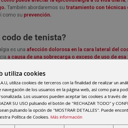
go.
También abordaremos su
tratamiento con técnicas d
sí como su
prevención.
 codo de tenista?
algia es una
afección dolorosa en la cara lateral del co
cia
a causa de una sobrecarga o exceso de uso de esa
 repetitivos de muñeca y antebrazo.
b utiliza cookies
, esta patología se caracteriza por una
tendinopatía de
o
, lo que supone una
degeneración de la estructura del 
U, utiliza cookies de terceros con la finalidad de realizar un anál
 de navegación de los usuarios en la página web, así como para po
 también puede estar causada por placas motoras disfunc
rsonalizada. Los usuarios pueden aceptar las cookies a través de 
periarticular del codo, así como por disfunciones neural
CHAZAR SU USO pulsando el botón de "RECHAZAR TODO" y CON
ilitis lateral es importante realizar un
correcto diagnóst
esean pulsando la opción de "MOSTRAR DETALLES". Puede encon
estra Política de Cookies.
Más información
a causa del dolor en el codo y pautar un tratamiento a
sta dolencia puede tener un origen cervical o neural, entr