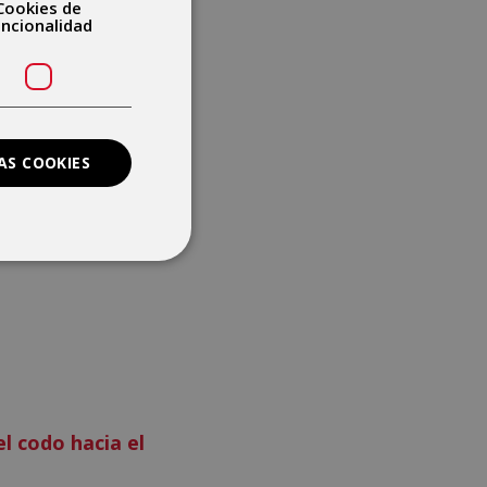
Cookies de
uncionalidad
 como producir
rir o cerrar la
AS COOKIES
 en el coche, por
 extender el codo
 codo.
el codo hacia el