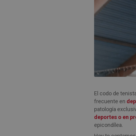
El codo de tenis
frecuente en
dep
patología exclusi
deportes o en pr
epicondílea.
Hoy te contamo