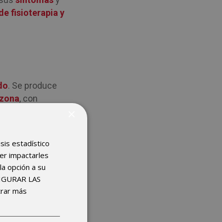
e fisioterapia y
do
. Se produce
 zona
, con
×
l tendón
tendón.
isis estadístico
der impactarles
ionales de la
la opción a su
es.
FIGURAR LAS
ico para
trar más
decuado.
En
e otros.