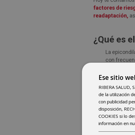
factores de ries
readaptación,
a
¿Qué es el
La epicondil
con frecuen
movimientos
Ese sitio we
Generalmente
epicondíle
RIBERA SALUD, S.A.
de la utilización
Esta lesión
con publicidad pe
musculatura 
disposición, RE
En la epicond
COOKIES si lo d
información en nu
averiguar l
ocasiones, e